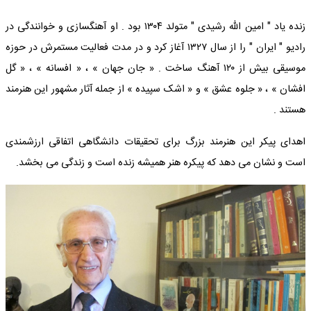
زنده یاد " امین‌ الله رشیدی " متولد ۱۳۰۴ بود . او آهنگسازی و خوانندگی در
رادیو " ایران " را از سال ۱۳۲۷ آغاز کرد و در مدت فعالیت مستمرش در حوزه
موسیقی بیش از ۱۲۰ آهنگ ساخت . « جان جهان » ، « افسانه » ، « گل‌
افشان » ، « جلوه عشق » و « اشک سپیده » از جمله آثار مشهور این هنرمند
هستند .
اهدای پیکر این هنرمند بزرگ برای تحقیقات دانشگاهی اتفاقی ارزشمندی
است و نشان می دهد که پیکره هنر همیشه زنده است و زندگی می بخشد.