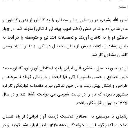
است
امین الله رشیدی در روستای زیبا و مصفای راوند کاشان از پدری کشاورز و
مادر شاعرزاده و شاعر منش (دختر ادیب بیضائی کاشانی) متولد شد. در چهار
ماهگی او را به کاشان آوردند و تحصیلات ابتدائی و متوسطه را در آنجا به
پایان رساند و بلافاصله پس از پایان تحصیل در یکی از دفاتر اسناد رسمی
کاشان مشغول کار شد.
او در ضمن تحصیل ، نقاشی قالی ایرانی را نزد استادان آن زمان، آقایان:محمد
دبیر الصنایع و حسن نقشپور اراکی فرا گرفت و در زمانی کوتاه تا مرحله ی
طراحی و ابتکار پیش رفت و در حین نقاشی نیز با مقدمات نوازندگی تار نزد
نقشپور نامبرده که تار را در نهایت شیرینی می نواخت ،آشنا شد و در سال
1325 به تهران نقل مکان یافت.
رشیدی با موسیقی به اصطلاح کلاسیک (ردیف آواز ایرانی) از راه شنیدن
صفحات قدیم گرامافون و خوانندگان دهه 1320 رادیو ایران آشنا گردید و در