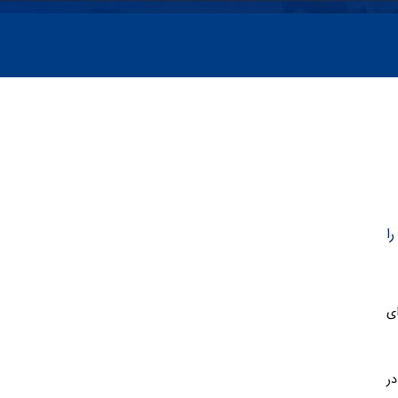
ا
ی
در