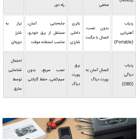
(Wired)
مخفی
راه دور
ردیاب
باتری
جابه‌جایی آسان،
نیاز به
بدون نصب،
آهنربایی
داخلی
مستقل از برق خودرو،
شارژ
اتصال با مگنت
(Portable)
شارژی
مناسب استفاده موقت
دوره‌ای
احتمال
ردیاب
برق
اتصال آسان به
نصب سریع، بدون
شناسایی
دیاگی
پورت
پورت دیاگ
سیم‌کشی، حفظ گارانتی
توسط
(OBD)
دیاگ
سارق