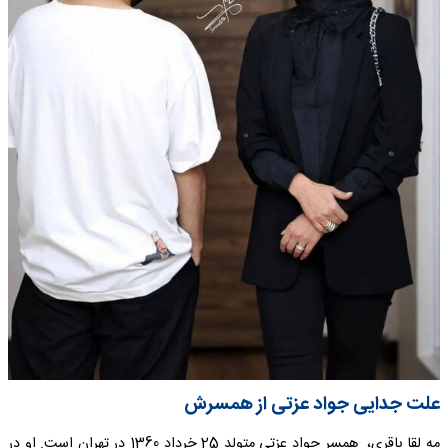
علت جدایی جواد عزتی از همسرش
مه لقا باقری، همسر جواد عزتی متولد 25 خرداد 1360 در تهران است. او در