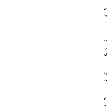
کن
ید
حد
یه
ن
که
ود
لک
ار
ای