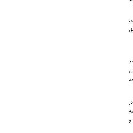
شتر باشد،
ز هم شامل
د
ی
ده
در
ضه
و