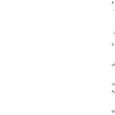
ورم و
ا
قش
ن،
ره
ی