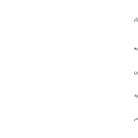
ار
به
ون
زد
ر