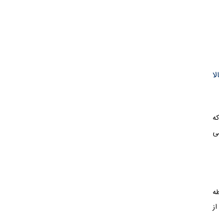
الا
که
می
 واسطه
ز