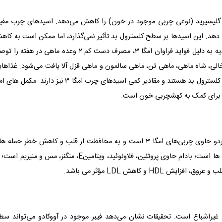
یی از اسیدهای چرب امگا ۳ است که‌ تری گلیسیرید (نوعی چربی موجود در خون) را کاهش می‌دهد. اسیدهای چرب مفی
هد. این اسیدها بر سطح کلسترول بد تأثیر نمی‌گذارد، اما ممکن است به کاه
‌تری گلیسیرید و افزایش کلسترول خوب کمک کند. کارشناسان تغذیه به دلیل فواید فراوان امگا ۳، مصرف دست کم ۲ وعده ماهی در هفته
های چرب امگا ۳ در ماهی‌های خال خالی، شاه ماهی، ماهی تن، ماهی سالمون و ماهی قزل آلا یافت می‌شود. غذاها
مانند گردو، بذر کتان و روغن کانولا نیز جزو غذاهای مؤثر بر کاهش کلسترول بد هستند و مقادیر کمی اسیدهای چرب امگا ۳ نیز دارند. مک
مغزها می توانند کلسترول خون را بهبود ‌بخشد. به ‌عنوان‌ مثال گردو حاوی چربی‌های امگا ۳ است و به محافظت از قلب و کاهش خطر حمل
قلبی کمک می‌کند. در میان مغزها، «بادام» نیز یکی از بهترین گزینه ها است؛ بادام حاوی پروتئین، فلاونوئید، ویتامینE، منگنز، مس و منیز
و کاهش LDL مؤثر می باشد.
غیراشباع است. تحقیقات نشان می‌دهد فیبر موجود در آووکادو می‌تواند سط