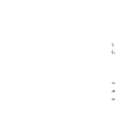
را
H (کلسترول خوب)
فت
ور
می