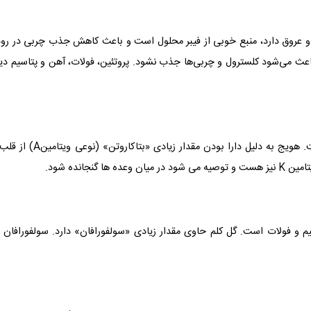
 و عروق دارد، منبع خوبی از فیبر محلول است و باعث کاهش جذب چربی در رود
باعث می‌شود کلسترول و چربی‌ها جذب نشود. پروتئین، فولات، آهن و پتاسیم دی
یکی دگر از غذاهای مفید برای کاهش کلسترول LDL، هوبج است. هویج به دلیل دارا بودن مقدار زیادی «بتاکاروتن
جانده شود.
اونوئید، ویتامینC، ویتامینK، کلسیم، پتاسیم و فولات است. گل کلم حاوی مقدار زیادی «سولفورافان» دارد. سولفورافان