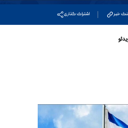
نک خبر
اشتراک گذاری
یدئو