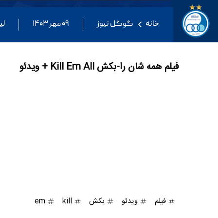
خانه
گوگل نیوز
۰۹ مهر ۱۴۰۳
لی
فیلم همه شان را-بکش Kill Em All + ویدئو
فیلم
ویدئو
بکش
kill
em