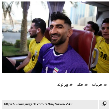
جزئیات
حکم
بیرانوند