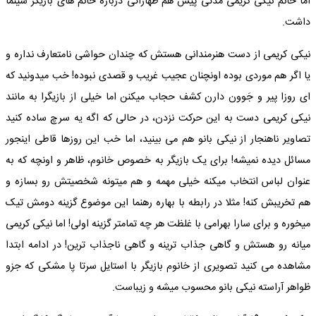
اما خانم نیکی کریمی مدتی پیش هم ظهاراتی درباره خانم های بازیگر سینما
داشت.
نیکی کریمی از دست هنرمندانی هستش که چندان حواشی نامتعارف نداره و
یا اگر هم موردی بوده اونچنان عجیب غریب و قصدی نبوده! خب میدونید که
ای روزا پیر و جَوون دارن کشف حجاب میکنن اما خیلی از بازیگرا به مانند
نیکی کریمی دست به این حرکت نزدن، در حالی که اگه یه سرچ ساده کنید
تصاویر ناهنجار از نیکی بانو هم می بینید، اما خب این روزها قاطی اینجور
مسائل دیده نمیشه! برای یک بازیگر به خصوص خانوم، ظاهر و اونچه که به
عنوان لباس انتخاب میکنه خیلی مهمه و هم میتونه شخصیتش رو بسازه و
هم تخریبش کنه! مثلا در رابطه با بهاره رهنما این موضوع گزینه دومش تیک
میخوره و برای سارا بهرامی با غلظت هر چه تمامتر گزینه اولی! اما نیکی کریمی
میانه رو هستش و گاهی جذاب ترینه و گاهی ناجذاب ترین! در ادامه ابتدا
مشاهده می کنید تصویری از خانوم بازیگر با استایل سرتا پا مشکی که جزو
ظواهر آراسته نیکی بانو محسوب میشه و زیباست.