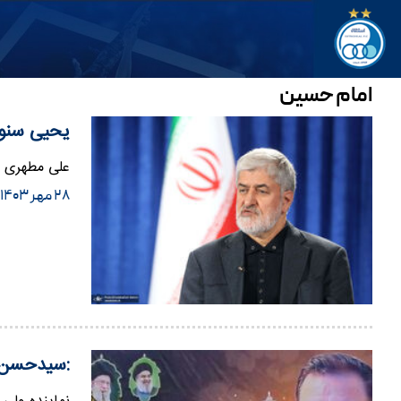
امام حسین
یحیی سنوا
علی مطهری ن
۲۸ مهر ۱۴۰۳
:سیدحسن ن