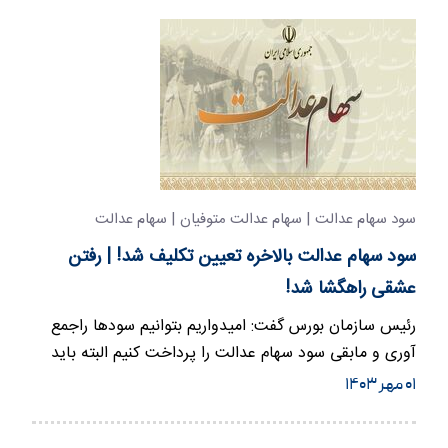
سود سهام عدالت | سهام عدالت متوفیان | سهام عدالت
جاماندگان
سود سهام عدالت بالاخره تعیین تکلیف شد! | رفتن
عشقی راهگشا شد!
رئیس سازمان بورس گفت: امیدواریم بتوانیم سودها راجمع
آوری و مابقی سود سهام عدالت را پرداخت کنیم البته باید
زمان دقیق آن…
۰۱ مهر ۱۴۰۳