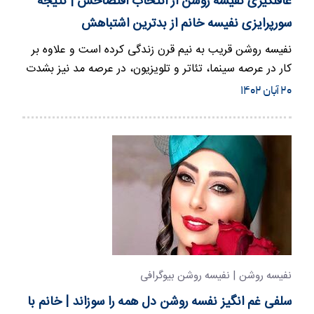
غافلگیری نفیسه روشن از انتخاب افتضاحش | نتیجه
سورپرایزی نفیسه خانم از بدترین اشتباهش
نفیسه روشن قریب به نیم قرن زندگی کرده است و علاوه بر
کار در عرصه سینما، تئاتر و تلویزیون، در عرصه مد نیز بشدت
ید…
۲۰ آبان ۱۴۰۲
نفیسه روشن | نفیسه روشن بیوگرافی
سلفی غم انگیز نفسه روشن دل همه را سوزاند | خانم با