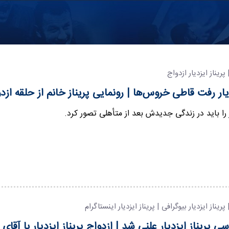
| پریناز ایزدیار ازدواج
دیار رفت قاطی خروس‌ها | رونمایی پریناز خانم از حلقه ازد
ار را باید در زندگی جدیدش بعد از متأهلی تصور کرد.
| پریناز ایزدیار بیوگرافی | پریناز ایزدیار اینستاگرام
پریناز ایزدیار علنی شد | ازدواج پریناز ایزدیار با آقای 