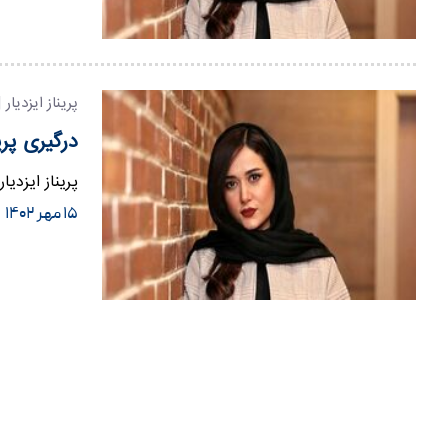
پریناز ایزدیار 
درگیری پری
پریناز ایزدی
۱۵ مهر ۱۴۰۲