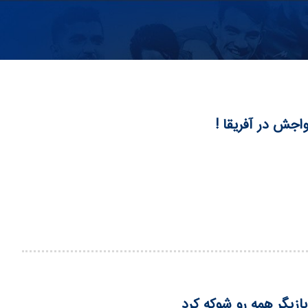
واجش در آفریقا !
بازیگر همه رو شوکه کرد