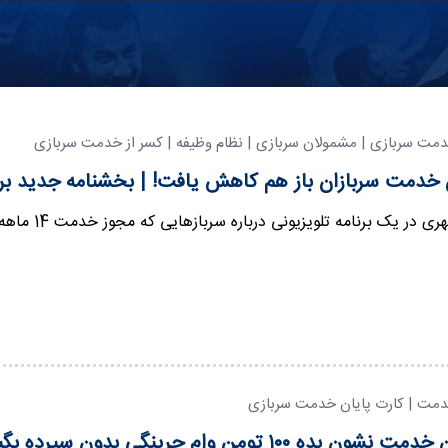
دمت سربازی | مشمولان سربازی | نظام وظیفه | کسر از خدمت سربازی
خدمت سربازان باز هم کاهش یافت! | بخشنامه جدید برای
 برنامه تلویزیونی درباره سربازهایی که مجوز خدمت 14 ماهه دارند، اظهار کرد: سربازان در برخی مناطق 14…
دمت | کارت پایان خدمت سربازی
م جرینگی بدون سپرده بگیر | الان وام بگیر ۵ سال بعد بده، دیگه چی میخوای؟!