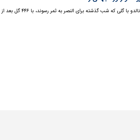
گلی که شب گذشته برای النصر به ثمر رسوند، با ۴۴۶ گل بعد از ۳۰ سالگی، رکورد روماریو رو شکست و…