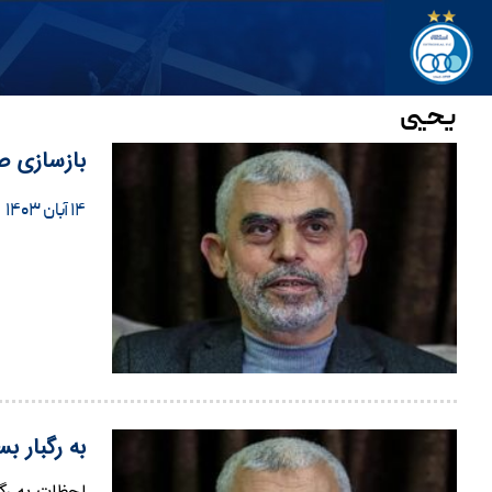
یحیی
بازسازی ص
۱۴ آبان ۱۴۰۳
به رگبار 