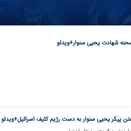
حنه شهادت یحیی سنوار+ویدئو
بستن پیکر یحیی سنوار به دست رژیم کثیف اسرائیل+ویدئو