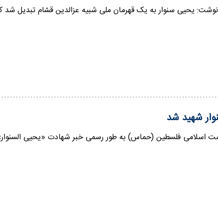
وشت: یحیی سنوار به یک قهرمان ملی شبیه عزالدین قسّام تبدیل شد ک
وار شهید شد
 اسلامی فلسطین (حماس) به طور رسمی خبر شهادت «یحیی السنوار»، 